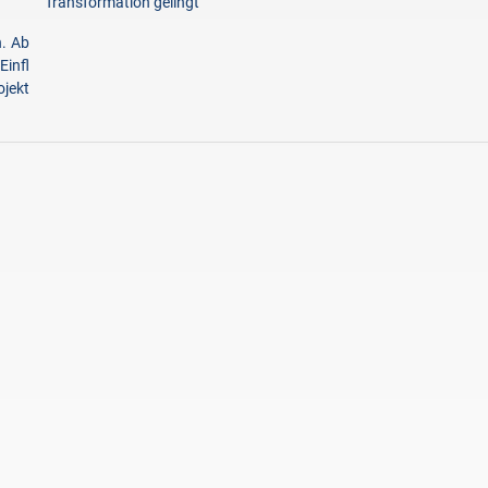
Transformation gelingt
n. Ab
infl
ojekt