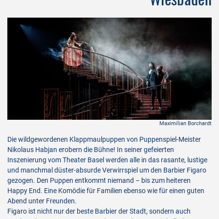
rdt
Maximilian Borchardt
Die wildgewordenen Klappmaulpuppen von Puppenspiel-Meister
Nikolaus Habjan erobern die Bühne! In seiner gefeierten
Inszenierung vom Theater Basel werden alle in das rasante, lustige
und manchmal düster-absurde Verwirrspiel um den Barbier Figaro
gezogen. Den Puppen entkommt niemand – bis zum heiteren
Happy End. Eine Komödie für Familien ebenso wie für einen guten
Abend unter Freunden.
Figaro ist nicht nur der beste Barbier der Stadt, sondern auch