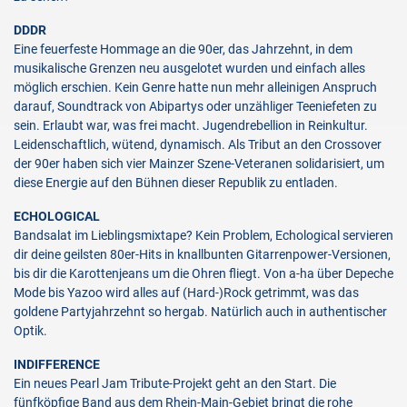
DDDR
Eine feuerfeste Hommage an die 90er, das Jahrzehnt, in dem
musikalische Grenzen neu ausgelotet wurden und einfach alles
möglich erschien. Kein Genre hatte nun mehr alleinigen Anspruch
darauf, Soundtrack von Abipartys oder unzähliger Teeniefeten zu
sein. Erlaubt war, was frei macht. Jugendrebellion in Reinkultur.
Leidenschaftlich, wütend, dynamisch. Als Tribut an den Crossover
der 90er haben sich vier Mainzer Szene-Veteranen solidarisiert, um
diese Energie auf den Bühnen dieser Republik zu entladen.
ECHOLOGICAL
Bandsalat im Lieblingsmixtape? Kein Problem, Echological servieren
dir deine geilsten 80er-Hits in knallbunten Gitarrenpower-Versionen,
bis dir die Karottenjeans um die Ohren fliegt. Von a-ha über Depeche
Mode bis Yazoo wird alles auf (Hard-)Rock getrimmt, was das
goldene Partyjahrzehnt so hergab. Natürlich auch in authentischer
Optik.
INDIFFERENCE
Ein neues Pearl Jam Tribute-Projekt geht an den Start. Die
fünfköpfige Band aus dem Rhein-Main-Gebiet bringt die rohe