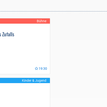
Bühne
 Zufalls
19:30
Kinder & Jugend